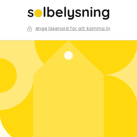
vidare
till
innehåll
Ange lösenord för att komma in